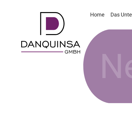
Home
Das Unt
N