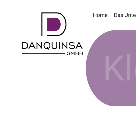
Home
Das Unt
K