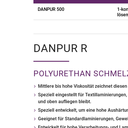
DANPUR 500
1-kom
lösem
Anwendungsbeispiele
Recy
Polymer
Poly
Viskosität
3.000
DANPUR R
Lieferform
Flüss
Zugfestigkeit
0.6 –
POLYURETHAN SCHMELZ
Mittlere bis hohe Viskosität zeichnet diese
Speziell eingestellt für Textil­laminierunge
und oben aufliegen bleibt.
Speziell entwickelt, um eine hohe Aushärtun
Geeignet für Standard­laminierungen, Gew
Entwickelt für hohe Verarbeitungs- und Lam