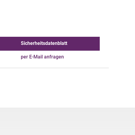
Sicherheitsdatenblatt
per E-Mail anfragen
Schmelze
100 %
Applikationsfertig
100 - 110 °C