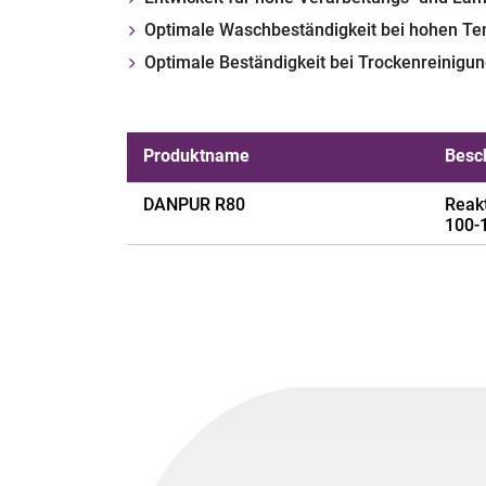
Optimale Waschbeständigkeit bei hohen Te
Optimale Beständigkeit bei Trocken­reinigu
Produktname
Besc
DANPUR R80
Reakt
100-
Anwendungsbeispiele
Lamin
Polymer
Poly
Chemischer Aufbau
reakt
Sonst. Eigenschaften
Offen
Aussehen
Opak,
Schmelzviskosität
6.750
mPa.