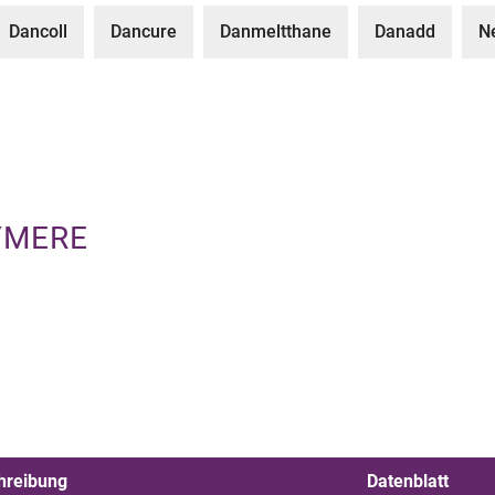
Dancoll
Dancure
Danmeltthane
Danadd
N
YMERE
hreibung
Datenblatt