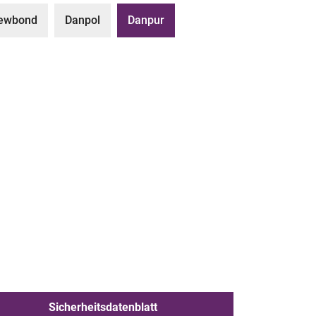
ewbond
Danpol
Danpur
Sicherheitsdatenblatt