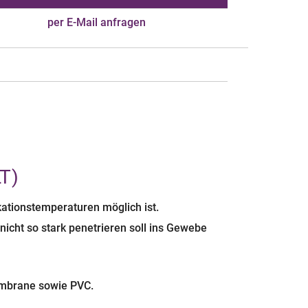
per E-Mail anfragen
rodukte
Verguss
Aushärtungszeit : 4 - 6 Stunden @
25 °C und 50 % RH
Honigfarben
T)
ations­temperaturen möglich ist.
 nicht so stark penetrieren soll ins Gewebe
embrane sowie PVC.