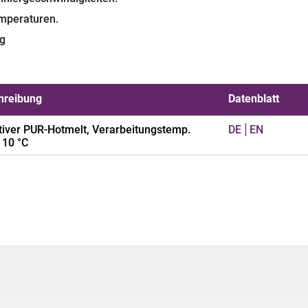
mperaturen.
ng
hreibung
Datenblatt
iver PUR-Hotmelt, Verarbeitungstemp.
DE
EN
110 °C
ierung von Textil, Kunststofffolien, Holz
urethan
Verarbeitung
iver PUR-Hotmelt
Feststoffgehalt
e Zeit: Mittel
Lieferform
 leicht gelblich
Verarbeitungstemperatur
 mPa.s (120°C) / 22.500
s (100 °C)