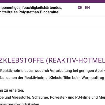
ponentiges, feuchtigkeitshärtendes,
DE
EN
ittelfreies Polyurethan-Bindemittel
cling-Gummiverbunde, Recyclinggranulate, geformte Gummip
urethan
Verarbeitung
 - 5.000 mPa.s
Sonst. Eigenschaften
ig
Aussehen
 1.0 MPa
KLEBSTOFFE (REAKTIV-HOTMEL
n Reaktivhotmelt aus, wodurch Verarbeitung bei geringen Applik
n, bei denen der Reaktivhotmelt­Klebstofffilm beim Warmauftrag
g zu erhalten.
ebe und Vliesstoffe, Schäume, Polyester- und PU-Filme und M
inier­geschwindigkeiten.