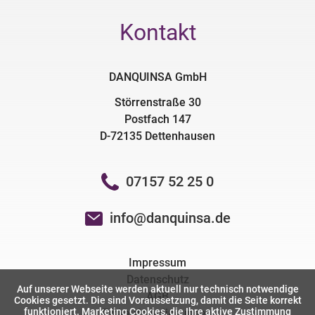
Kontakt
DANQUINSA GmbH
Störrenstraße 30
Postfach 147
D-72135 Dettenhausen
07157 52 25 0
info@danquinsa.de
Impressum
Datenschutz
Auf unserer Webseite werden aktuell nur technisch notwendige
AGB
Cookies gesetzt. Die sind Voraussetzung, damit die Seite korrekt
funktioniert. Marketing Cookies, die Ihre aktive Zustimmung
Einkaufsbedingungen